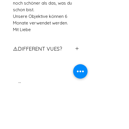
noch schöner als das, was du
schon bist.
Unsere Objektive können 6
Monate verwendet werden.
Mit Liebe
⚠️DIFFERENT VUES?
Vous avez des vues différents?
contactez nous pour qu'on vous
explique la procédure.
If you have two different eye
Ähnliche
powers, please contact us.
Produkte