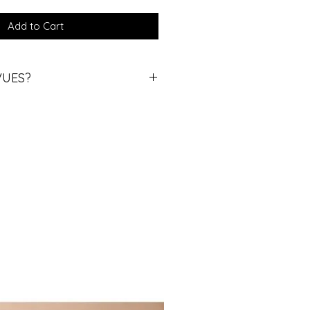
Add to Cart
VUES?
s différents? contactez nous
xplique la procédure.
ifferent eye powers, please