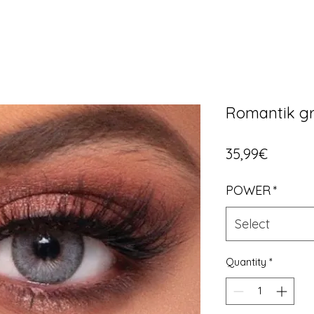
Romantik g
Price
35,99€
POWER
*
Select
Quantity
*