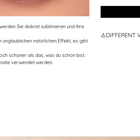
rden Sie diskret sublimieren und ihre
⚠️DIFFERENT 
 unglaublichen natürlichen Effekt, es gibt
Vous avez des vue
pour qu'on vous e
ch schöner als das, was du schon bist.
If you have two d
onate verwendet werden.
contact us.