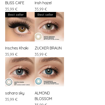
BLISS CAFE
Irish hazel
Preis
Preis
35,99 €
35,99 €
Best seller
Best seller
Irisches Khaki
ZUCKER BRAUN
Preis
Preis
35,99 €
35,99 €
sahara sky
ALMOND
BLOSSOM
Preis
35,99 €
Preis