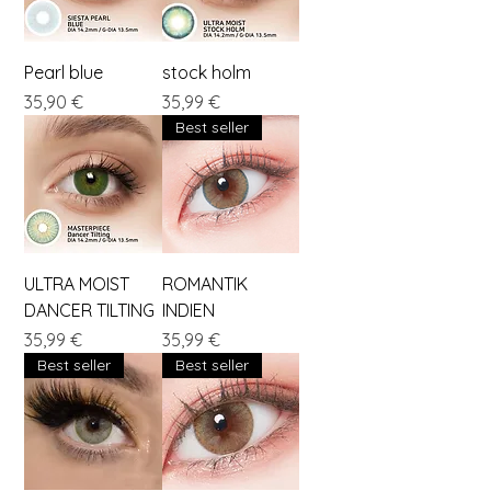
Pearl blue
stock holm
Preis
Preis
35,90 €
35,99 €
Best seller
ULTRA MOIST
ROMANTIK
DANCER TILTING
INDIEN
Preis
Preis
35,99 €
35,99 €
Best seller
Best seller