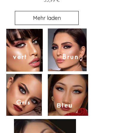
35,99 €
Mehr laden
vert
Brun
Gris
Bleu