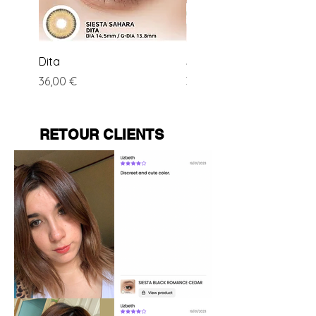
Dita
Santa Cruz
Preis
Preis
36,00 €
35,99 €
RETOUR CLIENTS