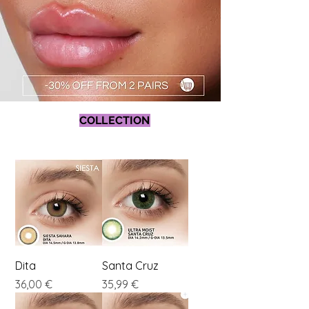
COLLECTION
Dita
Santa Cruz
Preis
Preis
36,00 €
35,99 €