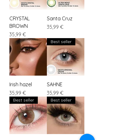
CRYSTAL
Santa Cruz
BROWN
Preis
35,99 €
Preis
35,99 €
Best seller
Irish hazel
SAHNE
Preis
Preis
35,99 €
35,99 €
Best seller
Best seller