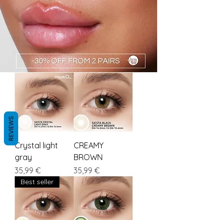
REVIEWS
Crystal light
CREAMY
gray
BROWN
Preis
Preis
35,99 €
35,99 €
Best seller