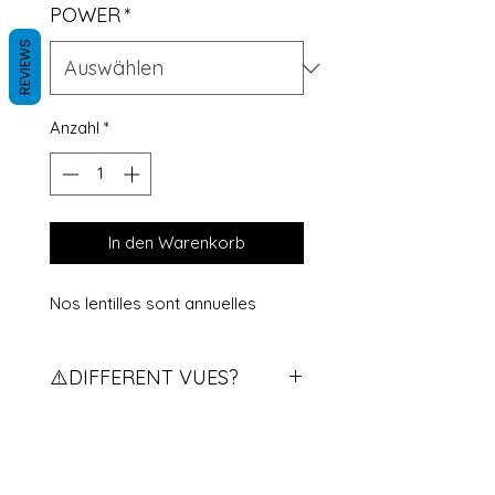
POWER
*
REVIEWS
Anzahl
*
In den Warenkorb
Nos lentilles sont annuelles
⚠️DIFFERENT VUES?
Vous avez des vues différents?
contactez nous pour qu'on vous
explique la procédure.