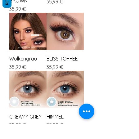
BROWN
Preis
35,99 €
Preis
35,99 €
Wolkengrau
BLISS TOFFEE
Preis
Preis
35,99 €
35,99 €
CREAMY GREY
HIMMEL
Preis
Preis
35,99 €
35,99 €