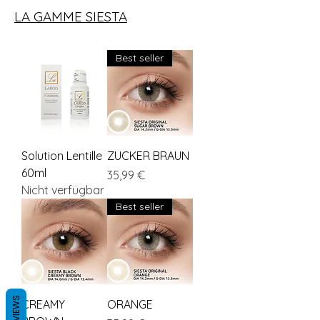
LA GAMME SIESTA
Best seller
Solution Lentille
ZUCKER BRAUN
60ml
Preis
35,99 €
Nicht verfügbar
Best seller
REVIEWS
CREAMY
ORANGE