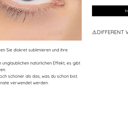
I
⚠️DIFFERENT 
Vous avez des vue
en Sie diskret sublimieren und ihre
pour qu'on vous e
If you have two d
contact us.
 unglaublichen natürlichen Effekt, es gibt
en.
ch schöner als das, was du schon bist.
onate verwendet werden.