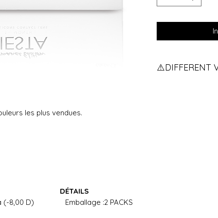
I
⚠️DIFFERENT 
Vous avez des vue
pour qu'on vous e
If you have two d
ouleurs les plus vendues.
contact us.
ON: DÉTAILS
 D) à (-8,00 D) Emballage :2 PACKS