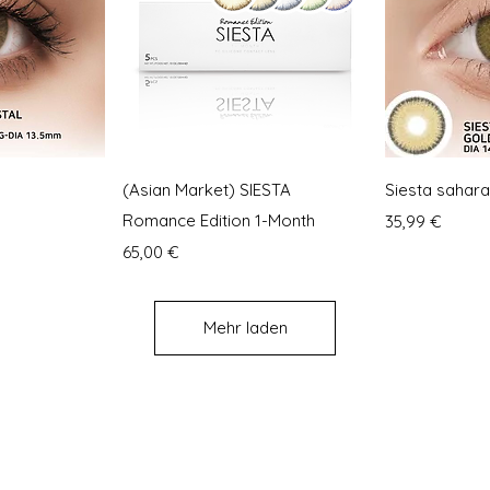
nsicht
Schnellansicht
Schne
(Asian Market) SIESTA
Siesta sahara
Romance Edition 1-Month
Preis
35,99 €
Preis
65,00 €
Mehr laden