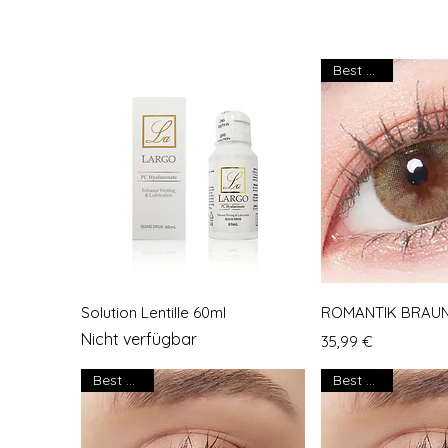
Best seller
Schnellansicht
Schnella
Solution Lentille 60ml
ROMANTIK BRAU
Nicht verfügbar
Preis
35,99 €
Best seller
Best seller