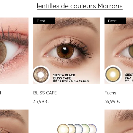
lentilles de couleurs Marrons
Best seller
Best seller
nsicht
Schnellansicht
Schne
N
BLISS CAFE
Fuchs
Preis
Preis
35,99 €
35,99 €