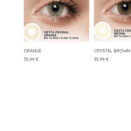
Schnellansicht
Schnella
ORANGE
CRYSTAL BROWN
Preis
Preis
35,99 €
35,99 €