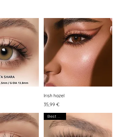
llansicht
Schnellansicht
Irish hazel
Preis
35,99 €
Best seller