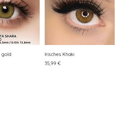
llansicht
Schnellansicht
 gold
Irisches Khaki
Preis
35,99 €