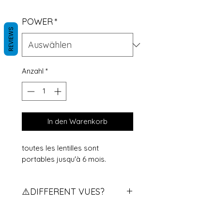
POWER
*
REVIEWS
Anzahl
*
In den Warenkorb
toutes les lentilles sont
portables jusqu'à 6 mois.
⚠️DIFFERENT VUES?
Vous avez des vues différents?