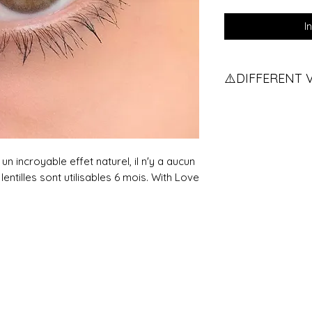
I
⚠️DIFFERENT 
Vous avez des vue
pour qu'on vous e
If you have two d
contact us.
un incroyable effet naturel, il n'y a aucun
entilles sont utilisables 6 mois. With Love