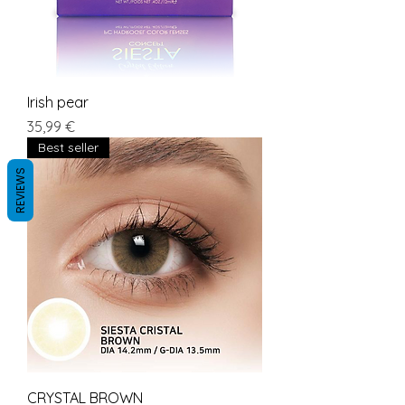
Irish pear
Preis
35,99 €
Best seller
REVIEWS
CRYSTAL BROWN