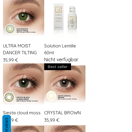
ULTRA MOIST
Solution Lentille
DANCER TILTING
60ml
Nicht verfügbar
Preis
35,99 €
Best seller
Siesta cloud moss
CRYSTAL BROWN
Preis
Preis
35,99 €
35,99 €
REVIEWS