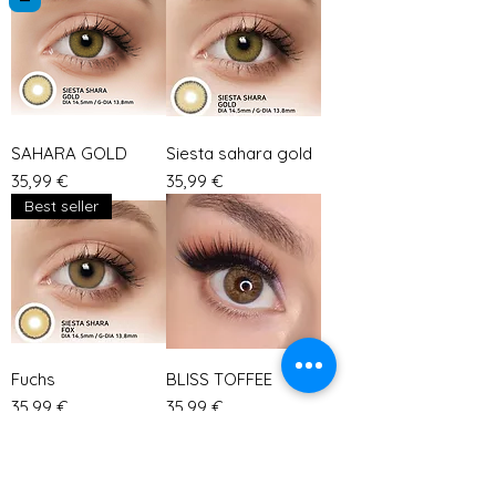
SAHARA GOLD
Siesta sahara gold
Preis
Preis
35,99 €
35,99 €
Best seller
Fuchs
BLISS TOFFEE
Preis
Preis
35,99 €
35,99 €
Mehr laden