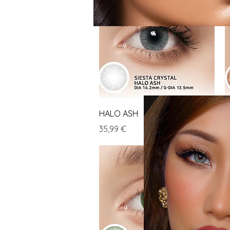
Aperçu rapide
HALO ASH
H
Prix
P
35,99 €
3