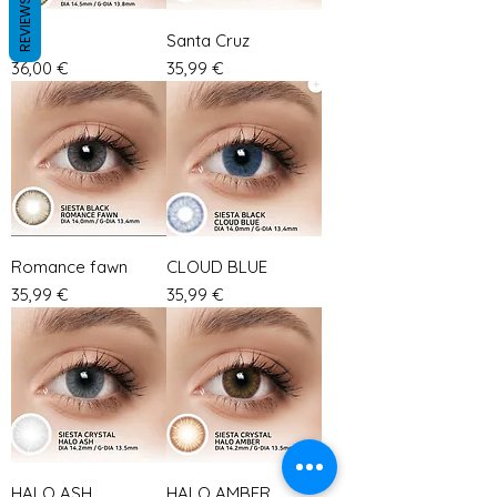
REVIEWS
Dita
Santa Cruz
Prix
Prix
36,00 €
35,99 €
Romance fawn
CLOUD BLUE
Prix
Prix
35,99 €
35,99 €
HALO ASH
HALO AMBER