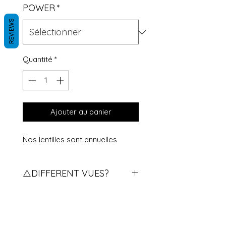
POWER
*
REVIEWS
Quantité
*
Ajouter au panier
Nos lentilles sont annuelles
⚠️DIFFERENT VUES?
Vous avez des vues différents?
contactez nous pour qu'on vous
explique la procédure.