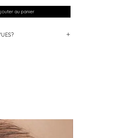
jouter au panier
VUES?
s différents? contactez nous
xplique la procédure.
ifferent eye powers, please