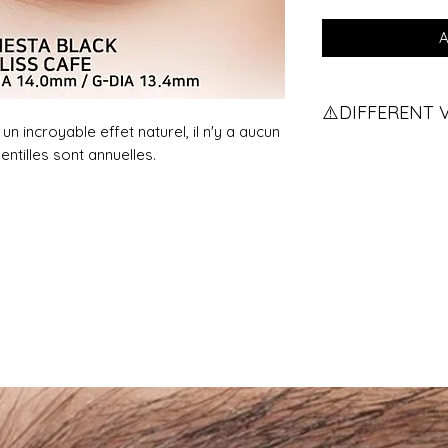
A
⚠️DIFFERENT 
un incroyable effet naturel, il n'y a aucun
Vous avez des vue
entilles sont annuelles.
pour qu'on vous e
If you have two d
contact us.