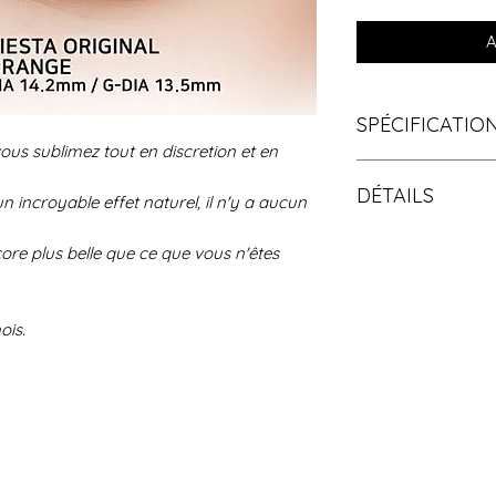
A
SPÉCIFICATIO
ous sublimez tout en discretion et en
La couleur : bruin 
DÉTAILS
Plage de puissanc
un incroyable effet naturel, il n'y a aucun
Diamètre de la len
Emballage: 1 paire
Diamètre graphiq
core plus belle que ce que vous n'êtes
boîte
Courbe de base :
Matériau: PC hydr
Agent d'humidité:
mois.
Teneur en eau: 3
Technologie de fa
par coulée
Remplacement: 6 