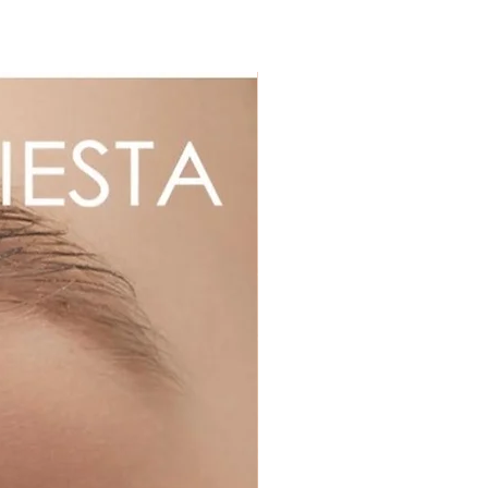
z vos lentilles tous les 2 ou 3
 la précipitation des protéines qui
our les yeux.
illes avant de vous maquiller
t enlevez-les avant de vous