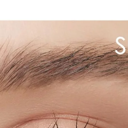
5. Rincez et frotte
jours afin d'éviter
n'est pas bonne p
6. Mettez vos lent
autour des yeux e
démaquiller.