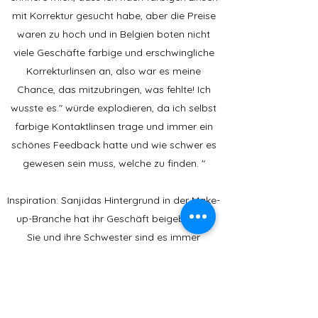
mit Korrektur gesucht habe, aber die Preise
waren zu hoch und in Belgien boten nicht
viele Geschäfte farbige und erschwingliche
Korrekturlinsen an, also war es meine
Chance, das mitzubringen, was fehlte! Ich
wusste es." würde explodieren, da ich selbst
farbige Kontaktlinsen trage und immer ein
schönes Feedback hatte und wie schwer es
gewesen sein muss, welche zu finden. "
Inspiration: Sanjidas Hintergrund in der Make-
up-Branche hat ihr Geschäft beigebracht.
Sie und ihre Schwester sind es immer
gewohnt, über Geschäftsideen zu diskutieren
und darüber, was sie in Zukunft gerne tun
würden. Ihre Familienmitglieder,
insbesondere ihre Eltern, sind ihre größte