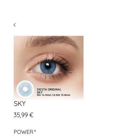
SKY
Prix
35,99 €
POWER
*