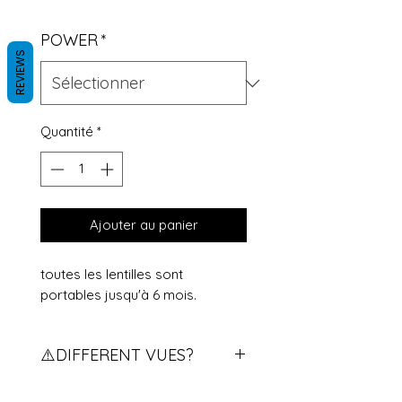
POWER
*
REVIEWS
Quantité
*
Ajouter au panier
toutes les lentilles sont
portables jusqu'à 6 mois.
⚠️DIFFERENT VUES?
Vous avez des vues différents?